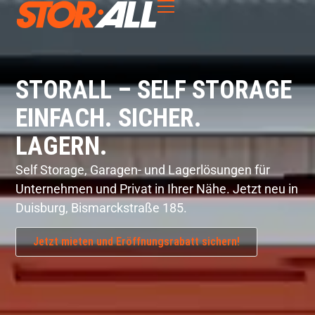
springen
STORALL – SELF STORAGE
EINFACH. SICHER.
LAGERN.
Self Storage, Garagen- und Lagerlösungen für
Unternehmen und Privat in Ihrer Nähe. Jetzt neu in
Duisburg, Bismarckstraße 185.
Jetzt mieten und Eröffnungsrabatt sichern!